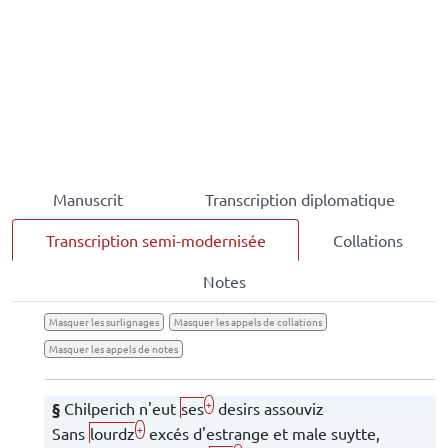
Manuscrit
Transcription diplomatique
Transcription semi-modernisée
Collations
Notes
Masquer les surlignages
Masquer les appels de collations
Masquer les appels de notes
+
§
Chilperich
n'eut
ses
desirs assouviz
+
Sans
lourdz
excés d'estrange et male suytte,