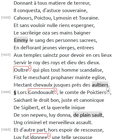
Donnant à tous matiere de terreur,
Il conquesta, d'astuce souveraine,
Cahours
,
Poictou
,
Lymosin
et
Touraine
.
[1650]
Et sans vouloir nulle riens espergner,
Le sacrileige oza ses mains baigner
Emmy
le sang des personnes sacrees,
En deflorant jeunes
vierges, entrees
Aux temples sainctz
pour devoir en ces lieux
[1655]
Servir le
roy des roys
et
dieu des dieux
.
+
Oultre
qui plus tout homme scandalise,
Fist le meschant prophaner mainte eglise,
Mectant chevaulx jusques prés des
aultiers
.
4
+
§
Lors
Gondouault
, le comte de
Poictiers
,
[1660]
Saichant le droit bon, juste et canonicque
De
Sigibert
, et la querelle inique
De son nepveu, luy donna,
de plain sault
,
Ung criminel et merveilleux assault.
Et d'autre part, hors espoir de rescousse,
[1665]
+
Luy fut
donnee
une telle secousse