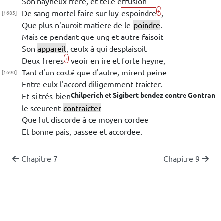
Son hayneux frere, et telle effusïon
+
De sang mortel faire sur luy
espoindre
,
[1685]
Que plus
n'auroit matiere de le
poindre
.
Mais ce pendant que ung et autre faisoit
Son
appareil
, ceulx à qui desplaisoit
+
Deux
freres
veoir en
ire et forte heyne,
Tant d'un costé que d'autre, mirent peine
[1690]
Entre eulx l'accord diligemment traicter.
Chilperich
et
Sigibert
bendez contre
Gontran
Et si trés bien
le sceurent
contraicter
Que fut discorde à ce moyen cordee
Et bonne pais, passee et accordee.
Chapitre 7
Chapitre 9