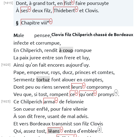
+
Dont, à grand tort, en
fist
faire poursuyte
[1615]
+
+
À
ses
deux filz,
Thidebert
et
Clovis
.
e
+
§
Chapitre viii
Clovis
filz
Chilperich
chassé de
Bordeaux
Male pensee,
infecte et corrumpue,
En
Chilperich
, rendit
à coup
rompue
La paix juree entre son frere et luy,
Ainsi qu'on fait encores aujourd'uy.
[1620]
Pape, empereur, roys, ducz, princes et comtes,
Sermentz
tortuz
font
alouer en comptes,
+
Dont peu ou riens servent
leurs
compromys
1
+
+
Veu que, si tost, rompent
ce
qu'ont
promys
.
+
Ce
Chilperich
arma
de felonnie
[1625]
Son cueur enflé, pour faire
vilenie
À son dit frere, usant de mal advis.
Et vers
Bordeaux
transmist son filz
Clovis
2
+
Qui, assez tost,
lëans
entra
d'emblee
.
+