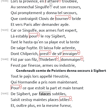
Lors la province, en
l'affaire
troublee,
[1630]
3
Au
sennechal
Singulfe
eut son recours,
Qui promptement y donna tel secours,
+
Que contraignit
Clovis
de
tourner
bride
Et vers
Paris
aller demander ayde.
Car ce
Singulfe
, aux armes fort expert,
[1635]
+
Là estably
pour
le roy
Sigibert
,
Tant le hasta qu'en sa playe eut la tente
De saige fuytte. Et laissa fole actente,
+
+
Dont
Chilperich
,
prest
de vif
enraiger
+
+
Fist par son filz,
Thidebert
,
dommaiger
,
[1640]
Feust par finesse, armes ou industrie,
Gondonault
comte de Poictiers donna secours à
Sigibert
Tout le paÿs lors appellé
Neustrie
,
Qui
Normandie
a pris nom maintenant.
+
Pour
ce que estoit la part et main tenant
De
Sigibert
, par
falaces
subtiles,
[1645]
+
Saisit cestuy maintes places
utiles
.
Et, oultre plus, en la mesme fureur,