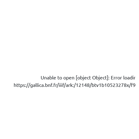
Unable to open [object Object]: Error loadin
https://gallica.bnf.fr/iiif/ark:/12148/btv1b10523278x/f91