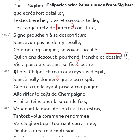
Chilperich
print
Reins
sus son frere
Sigibert
Par
Sigibert
,
que aprés
fort batailler,
Testes
trencher, braz et cuyssotz tailler,
+
L'estrange metz de
amere
confiture,
Signe prouchain
à sa desconfiture,
[1670]
Sans avoir pas ne demy recullé,
Comme ung sanglier, se voyant accullé,
5
+
Qui chiens descoust, pourfend, trenche et
dessire
,
+
Vie à plusieurs
ostant, se
fist
occire.
§
Lors,
Chilperich
courroux mys sus despit,
[1675]
+
Sans à nully
donner
grace ou respit.
Guerre crüelle ayant prise à compaigne,
Alla rifler le paÿs de
Champaigne
Et pilla
Reins
pour la seconde fois,
Vengeant la mort de son filz. Toutesfois,
[1680]
Tantost volla commune renommee
Vers
Sigibert
qui, tournant son armee,
Delibera mectre à confusïon