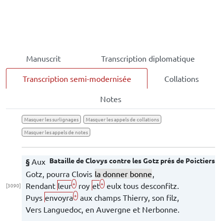
Manuscrit
Transcription diplomatique
Transcription semi-modernisée
Collations
Notes
Masquer les surlignages
Masquer les appels de collations
Masquer les appels de notes
Bataille de
Clovys
contre les Gotz prés de
Poictiers
§
Aux
Gotz, pourra
Clovis
la donner bonne
,
+
+
Rendant
leur
roy
et
eulx tous desconfitz.
[3090]
+
Puys
envoyra
aux champs
Thierry
, son filz,
Vers
Languedoc
, en
Auvergne
et
Nerbonne
.