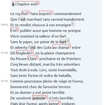
+
§
Chapitre
xviii
+
+
Le roy
fist
faire
exprés
commandement
Que l'
ost
marchast sans second
mandement
1
Et se rendist chascun à son enseigne
.
[3095]
+
Fist
publier aussi
que
homme
ne preigne
Vivre montant la valleur d'un lïart
2
Sans le payer,
sur peine de la
hart
.
+
Et adverty l'
ost
des Gotz
au champ
estre
+
Dit
Vogledin
, en la plaine champestre
[3100]
+
Du fleuve
Clain
prochaine et de
Poictiers
Cinq lieues distant, marcha trés voluntiers
Tout droit à eulx. Lors, ceste
truendaille,
Sans tenir forme et ordre de bataille,
Comme pourceaux pleins de raige et fureur,
[3105]
Donnerent choc de farouche terreur.
Et au donner y eut peine terrible
+
De soustenir
poincte
si trés horrible.
+
Mais leur fureur, aprés
peine
endurer,