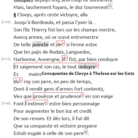
5
Mais, laschement fuyans, le doz tournerent
.
§
Clovys
, aprés ceste victoyre, alla
Jusqu'à
Bordeaulx
, et passa l'yver là .
[3130]
Son filz
Thierry
fist lors sur les champs mectre,
Avecq armee, où se sceut entremectre
+
De telle
poincte
et
de
si ferme estoc
Que les paÿs de
Rodais
,
Languedoc
,
+
Narbonne
,
Auvergne
,
il
fist, par bien conduyre
[3135]
+
Et saigement son cas, le tout
reduyre
Concquestes de
Clovys
à
Tholose
sur les Gotz
Es mains
+
du
roy son pere, en peu de temps,
Dont il rendit gens d'armes fort contentz,
+
Veu que
prouësse et prudence
en son eaige
+
Font
l'extimer
estre bien personnaige
[3140]
Pour augmenter le bon loz et credit
De son
renom. Et dès lors, il fut dit
Que sa conqueste et victoire prospere
6
Estoit
esgale à celle de son pere
.