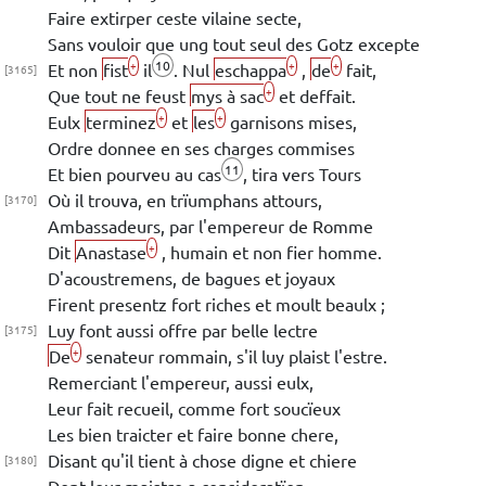
Faire extirper ceste vilaine secte,
Sans vouloir que ung tout seul des Gotz excepte
10
+
+
+
Et non
fist
il
.
Nul
eschappa
,
de
fait,
[3165]
+
Que tout ne feust
mys à sac
et deffait.
+
+
Eulx
terminez
et
les
garnisons mises,
Ordre donnee en ses charges commises
11
Et bien pourveu au cas
,
tira vers
Tours
Où il trouva, en trïumphans attours,
[3170]
Ambassadeurs, par l'empereur de
Romme
+
Dit
Anastase
, humain et non fier homme.
D'acoustremens, de bagues et joyaux
Firent presentz fort riches et moult beaulx ;
Luy font aussi offre par belle lectre
[3175]
+
De
senateur rommain, s'il luy plaist l'estre.
Remerciant l'empereur, aussi eulx,
Leur fait recueil, comme fort soucïeux
Les bien traicter et faire bonne chere,
Disant qu'il tient à chose digne et chiere
[3180]
Dont leur maistre a consideratïon