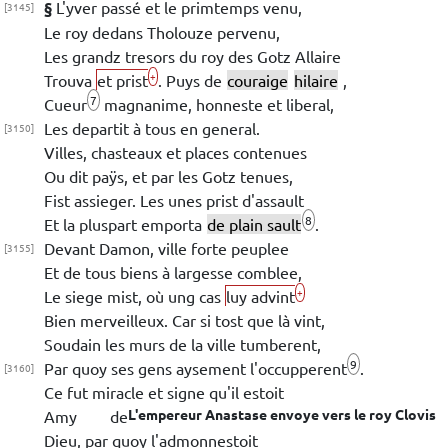
§
L'yver passé et le primtemps venu,
[3145]
Le roy dedans
Tholouze
pervenu,
Les grandz tresors du roy des Gotz
Allaire
+
Trouva
et prist
. Puys de
couraige
hilaire
,
7
Cueur
magnanime, honneste et liberal,
Les departit à tous en general.
[3150]
Villes,
chasteaux et places contenues
Ou dit paÿs, et par les Gotz tenues,
Fist assieger. Les unes prist d'assault
8
Et la pluspart emporta
de plain sault
.
Devant
Damon
, ville forte peuplee
[3155]
Et de tous biens à largesse comblee,
+
Le siege mist, où ung cas
luy advint
Bien
merveilleux.
Car si tost que là vint,
Soudain les murs de la ville tumberent,
9
Par quoy ses gens aysement l'occupperent
.
[3160]
Ce fut miracle et signe qu'il estoit
L'empereur
Anastase
envoye vers le roy
Clovis
Amy de
Dieu
, par quoy l'admonnestoit