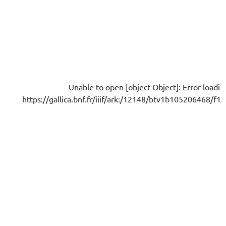
Unable to open [object Object]: Error loadi
https://gallica.bnf.fr/iiif/ark:/12148/btv1b105206468/f16