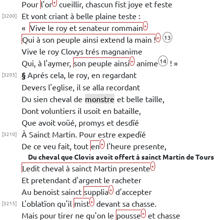
+
Pour
l'or
cueillir, chascun fist joye et feste
Et vont criant à belle plaine teste :
[3200]
+
«
Vive le roy et senateur rommain
13
+
Qui à son peuple ainsi extend la main !
Vive le roy
Clovys
trés magnanime
14
+
Qui, à l'aymer,
son peuple ainsi
anime
! »
§
Aprés cela, le roy, en regardant
[3205]
Devers l'eglise, il se alla recordant
Du sien cheval de
monstre
et belle taille,
Dont voluntiers il usoit en bataille,
Que avoit voüé, promys et desdïé
À
Sainct Martin
. Pour estre expedïé
[3210]
+
De ce veu fait, tout
en
l'heure presente,
Du cheval que
Clovis
avoit offert à sainct
Martin
de
Tours
+
Ledit cheval à sainct
Martin
presente
Et pretendant d'argent le racheter
+
Au benoist sainct
supplia
d'accepter
+
L'oblatïon qu'il
mist
devant sa chasse.
[3215]
+
Mais pour tirer ne qu'on le
pousse
et chasse