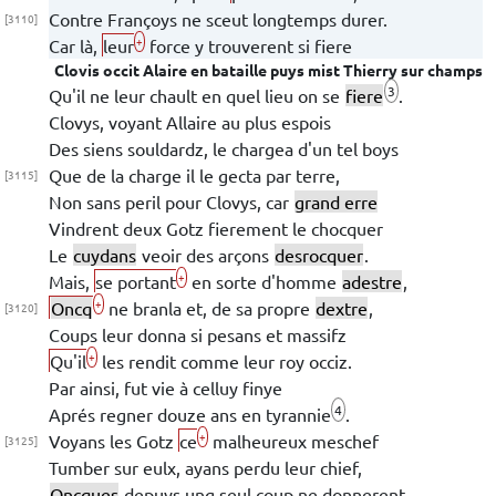
Contre Françoys ne sceut longtemps durer.
[3110]
+
Car là,
leur
force y trouverent si fiere
Clovis
occit
Alaire
en bataille puys mist
Thierry
sur champs
3
Qu'il ne leur
chault en quel lieu on se
fiere
.
Clovys
, voyant
Allaire
au plus espois
Des siens souldardz, le chargea d'un tel boys
Que de la charge il le gecta par terre,
[3115]
Non sans peril pour
Clovys
, car
grand erre
Vindrent
deux
Gotz
fierement le chocquer
Le
cuydans
veoir des arçons
desrocquer
.
+
Mais,
se portant
en sorte d'homme
adestre
,
+
Oncq
ne branla et, de sa propre
dextre
,
[3120]
Coups leur donna si pesans et massifz
+
Qu'il
les rendit comme leur roy occiz.
Par ainsi, fut vie à celluy finye
4
Aprés regner
douze
ans en tyrannie
.
+
Voyans les Gotz
ce
malheureux meschef
[3125]
Tumber sur eulx, ayans perdu leur chief,
Oncques
depuys ung seul coup ne donnerent