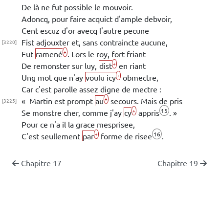
De là
ne fut possible le mouvoir.
Adoncq, pour faire acquict d'ample debvoir,
Cent
escuz d'or avecq l'autre pecune
Fist adjouxter et, sans contraincte aucune,
[3220]
+
Fut
ramené
. Lors le roy, fort friant
+
De remonster sur luy,
dist
en riant
+
Ung mot que n'ay
voulu icy
obmectre,
Car c'est parolle assez digne de mectre :
+
«
Martin
est prompt
au
secours. Mais de pris
[3225]
15
+
Se monstre cher, comme j'ay
cy
appris
. »
Pour ce n'a il la grace mesprisee,
16
+
C'est seullement
par
forme de risee
.
Chapitre 17
Chapitre 19