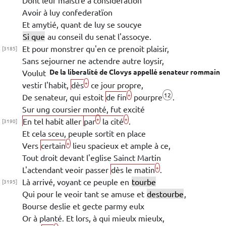
Avoir à luy confederatïon
Et amytié, quant de luy se soucye
Si que
au conseil du senat l'assocye.
Et pour monstrer qu'en ce
prenoit plaisir,
[3185]
Sans sejourner ne
actendre
autre loysir,
De la liberalité de
Clovys
appellé senateur rommain
Voulut
+
vestir l'habit,
dès
ce jour propre,
12
+
De senateur, qui estoit
de fin
pourpre
.
Sur ung coursier monté, fut excité
+
+
En tel habit aller
par
la cité
.
[3190]
Et cela sceu, peuple sortit en place
+
Vers
certain
lieu spacieux et ample à ce,
Tout droit devant l'eglise
Sainct Martin
+
L'actendant veoir passer
dès le matin
.
Là arrivé, voyant ce peuple en
tourbe
[3195]
Qui pour le veoir tant se amuse et
destourbe
,
Bourse deslie et gecte parmy eulx
Or à planté. Et lors, à qui mieulx mieulx,