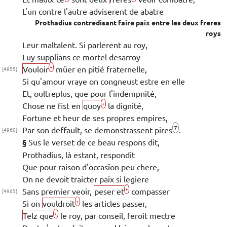
L'un contre l'autre adviserent de abatre
Prothadius
contredisant
faire paix entre les deux freres
roys
Leur maltalent. Si parlerent au roy,
Luy supplians ce mortel desarroy
+
Vouloir
müer en pitié fraternelle,
[4955]
Si qu'amour vraye on
congneust estre
en elle
Et, oultreplus, que pour l'indempnité,
+
Chose ne fist en
quoy
la dignité,
Fortune et heur de ses propres empires,
7
Par son deffault, se
demonstrassent pires
.
[4960]
§
Sus le verset de ce beau respons dit,
Prothadius
,
là estant, respondit
Que pour raison d'occasïon peu chere,
On
ne devoit traicter paix si legiere
+
Sans premier veoir,
peser et
compasser
[4965]
+
Si on
vouldroit
les articles passer,
+
Telz que
le roy, par conseil, feroit mectre