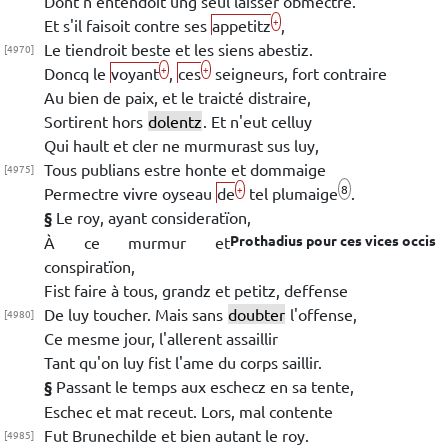
Dont n'entendoit ung seul
laisser obmectre.
+
Et s'il faisoit contre ses
appetitz
,
Le tiendroit beste et les siens abestiz.
[4970]
+
+
Doncq le
voyant
,
ces
seigneurs, fort contraire
Au bien de paix, et le
traicté distraire,
Sortirent hors
dolentz
. Et n'eut celluy
Qui hault et cler ne murmurast sus luy,
Tous publians estre honte et
dommaige
[4975]
8
+
Permectre
vivre oyseau
de
tel plumaige
.
§
Le roy, ayant consideratïon,
Prothadius
pour ces vices occis
À ce murmur et
conspiratïon,
Fist faire à tous, grandz et petitz, deffense
De luy toucher. Mais sans
doubter
l'offense,
[4980]
Ce mesme jour, l'allerent assaillir
Tant qu'on luy fist l'ame du corps saillir.
§
Passant le temps aux eschecz en sa tente,
Eschec et mat receut. Lors, mal contente
Fut
Brunechilde
et bien autant le roy.
[4985]