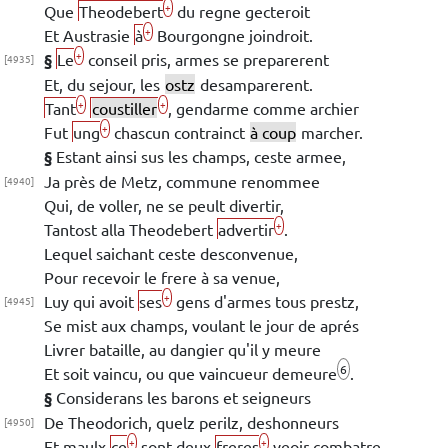
+
Que
Theodebert
du regne gecteroit
+
Et
Austrasie
à
Bourgongne
joindroit.
+
§
Le
conseil pris, armes se preparerent
[4935]
Et, du sejour, les
ostz
desamparerent.
+
+
Tant
coustiller
, gendarme comme archier
+
Fut
ung
chascun contrainct
à coup
marcher.
§
Estant ainsi sus les champs, ceste armee,
Ja près de
Metz
, commune renommee
[4940]
Qui, de voller, ne se peult
divertir,
+
Tantost alla
Theodebert
advertir
.
Lequel saichant ceste desconvenue,
Pour recevoir le frere à sa venue,
+
Luy qui avoit
ses
gens d'armes tous prestz,
[4945]
Se mist aux champs, voulant le jour de aprés
Livrer bataille, au dangier qu'il y meure
6
Et soit vaincu, ou que vaincueur demeure
.
§
Considerans les barons et seigneurs
De
Theodorich
, quelz perilz, deshonneurs
[4950]
+
+
Et maulx
ce
sont
deux
freres
veoir combatre,