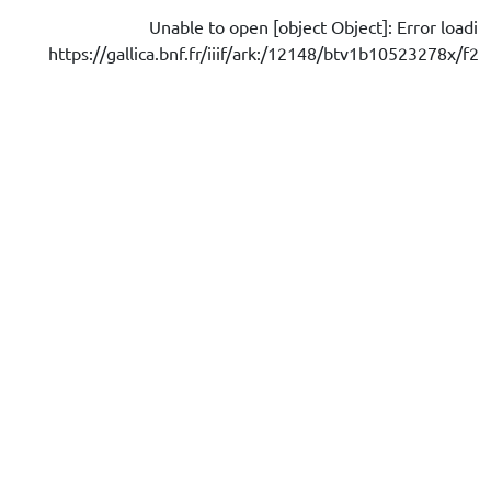
Unable to open [object Object]: Error loadi
https://gallica.bnf.fr/iiif/ark:/12148/btv1b10523278x/f24