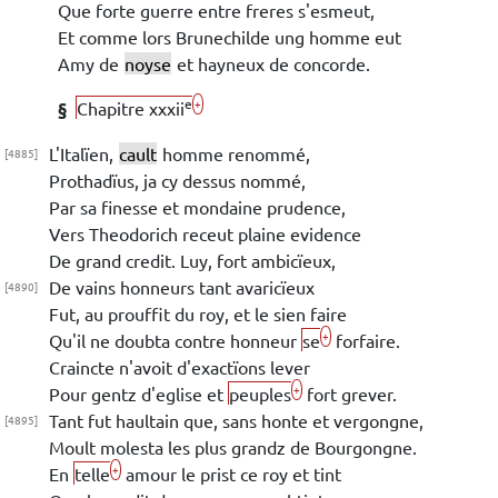
Que forte
guerre entre freres s'esmeut,
Et comme lors
Brunechilde
ung homme eut
Amy de
noyse
et hayneux de concorde.
e
+
§
Chapitre xxxii
L'Italïen,
cault
homme renommé,
[4885]
Prothadïus
, ja cy dessus nommé,
Par sa finesse et mondaine
prudence,
Vers
Theodorich
receut plaine evidence
De grand credit. Luy, fort ambicïeux,
De vains honneurs tant avaricïeux
[4890]
Fut, au prouffit du roy, et le sien faire
+
Qu'il ne doubta contre honneur
se
forfaire.
Craincte n'avoit d'exactïons lever
+
Pour gentz d'eglise et
peuples
fort grever.
Tant fut haultain que, sans honte et vergongne,
[4895]
Moult molesta les plus grandz de
Bourgongne
.
+
En
telle
amour le prist ce roy et tint