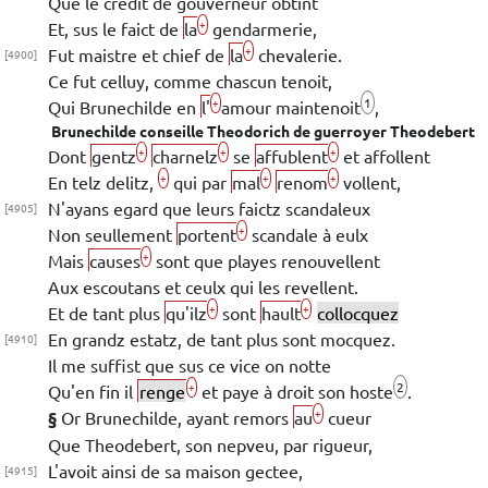
Que le credit de gouverneur obtint
+
Et, sus le faict de
la
gendarmerie,
+
Fut maistre et chief de
la
chevalerie.
[4900]
Ce fut celluy, comme chascun tenoit,
1
+
Qui
Brunechilde
en
l'
amour maintenoit
,
Brunechilde
conseille
Theodorich
de guerroyer
Theodebert
+
+
+
Dont
gentz
charnelz
se
affublent
et affollent
+
+
+
En telz delitz,
qui par
mal
renom
vollent,
N'ayans egard que leurs faictz scandaleux
[4905]
+
Non seullement
portent
scandale à eulx
+
Mais
causes
sont que playes renouvellent
Aux escoutans et ceulx qui les revellent.
+
+
Et de tant plus
qu'ilz
sont
hault
collocquez
En grandz estatz, de tant plus sont mocquez.
[4910]
Il me suffist que sus ce vice on notte
2
+
Qu'en fin il
renge
et paye
à droit son hoste
.
+
§
Or
Brunechilde
, ayant remors
au
cueur
Que
Theodebert
, son nepveu, par rigueur,
L'avoit ainsi de sa maison gectee,
[4915]