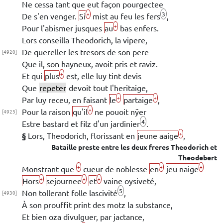
Ne cessa tant que eut façon pourgectee
3
+
De s'en venger.
Si
mist au feu les fers
,
+
Pour l'abismer jusques
au
bas
enfers
.
Lors
conseilla
Theodorich
, la vipere,
De quereller
les tresors de son pere
[4920]
Que il, son hayneux, avoit pris et
raviz.
+
Et
qui
plus
est, elle luy tint devis
Que
repeter
devoit tout l'heritaige,
+
+
Par luy receu, en faisant
le
partaige
,
+
Pour la raison
qu'il
ne pouoit nÿer
[4925]
4
Estre bastard et filz d'un jardinier
.
+
§
Lors,
Theodorich
,
florissant en
jeune aaige
,
Bataille preste entre les deux freres
Theodorich
et
Theodebert
+
+
+
Monstrant que
cueur de noblesse
en
jeu naige
+
+
+
Hors
sejournee
et
vaine oysiveté,
5
Non tollerant folle lascivité
,
[4930]
À son prouffit
print des motz la substance,
Et bien oza divulguer, par
jactance,