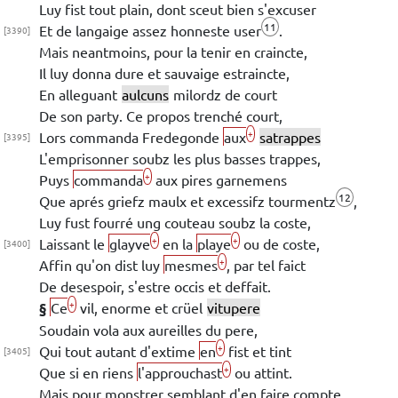
Luy fist tout plain, dont sceut bien s'excuser
11
Et de langaige assez honneste user
.
[3390]
Mais neantmoins, pour la tenir en craincte,
Il luy donna dure et sauvaige estraincte,
En alleguant
aulcuns
milordz de court
De son party. Ce propos trenché court,
+
Lors commanda
Fredegonde
aux
satrappes
[3395]
L'emprisonner soubz les plus basses trappes,
+
Puys
commanda
aux pires garnemens
12
Que
aprés griefz maulx et excessifz tourmentz
,
Luy fust fourré ung couteau soubz la coste,
+
+
Laissant le
glayve
en la
playe
ou de coste,
[3400]
+
Affin qu'on dist luy
mesmes
, par tel faict
De desespoir, s'estre occis et deffait.
+
§
Ce
vil, enorme et crüel
vitupere
Soudain vola aux aureilles du
pere,
+
Qui tout autant d'extime
en
fist et tint
[3405]
+
Que si en riens
l'approuchast
ou attint.
Mais pour monstrer semblant d'en faire compte