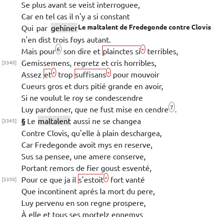
Se plus avant se veist interroguee,
Car en tel cas il n'y a si constant
Le maltalent de
Fredegonde
contre
Clovis
Qui par
gehiner
n'en dist trois foys autant.
6
+
Mais
pour
son dire et
plainctes si
terribles,
Gemissemens, regretz et cris horribles,
[3340]
+
+
Assez
et
trop
suffisans
pour mouvoir
Cueurs gros et durs pitié
grande
en avoir,
Si ne voulut le roy se condescendre
7
Luy pardonner, que ne fust mise en cendre
.
§
Le
maltalent
aussi ne se changea
[3345]
Contre
Clovis
, qu'elle à plain deschargea,
Car
Fredegonde
avoit mys en reserve,
Sus sa pensee, une amere conserve,
Portant remors de fier goust esventé,
+
Pour ce que ja il
s'estoit
fort vanté
[3350]
Que incontinent aprés la mort du pere,
Luy pervenu en son regne prospere,
À elle et tous ses
mortelz ennemys