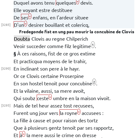
+
Duquel avons tenu
quelques
devis.
Elle voyant estre destituee
+
De
ses
enfans, en l'ardeur situee
+
D'un
desirer bouillant et
colericq,
[3285]
Fredegonde
fist en ung pau mourir la concubine de
Clovis
Doubta
Clovis
au regne
Chilperich
1
Veoir succeder comme filz legitime
.
§
À ces raisons, fist de ce gros extime
Et practicqua moyens de le trahir,
En inclinant son pere à le hayr.
[3290]
Or ce
Clovis
certaine
Proserpine
2
En son hostel tenoit pour
concubine
.
Et la vilaine, aussi, sa mere avoit,
+
Qui soubz
ceste
umbre en la maison vivoit.
Mais de tel heur assez tost recusees,
[3295]
+
Furent ung jour vers
la royne
accusees :
La fille à cause et pour raison des tortz
Que à plusieurs gentz tenoit par ses rapportz,
+
Et
à
la mere aussi le crime on dresse