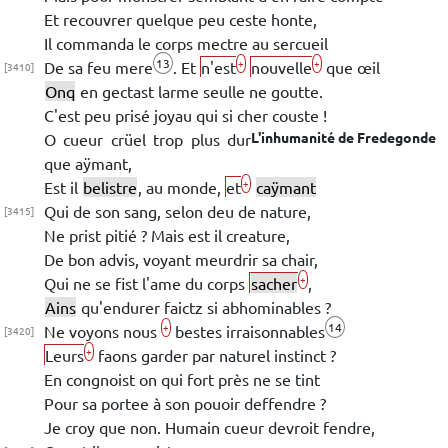
Et recouvrer quelque peu ceste honte,
Il commanda le corps mectre au sercueil
13
+
+
De sa feu mere
.
Et
n'est
nouvelle
que œil
[3410]
Onq
en gectast larme seulle ne goutte.
C'est peu prisé joyau qui si cher couste !
L'inhumanité de
Fredegonde
O cueur crüel trop plus dur
que aÿmant,
+
Est il
belistre
, au monde,
et
caÿmant
Qui de son sang, selon deu de nature,
[3415]
Ne prist pitié ? Mais est il creature,
De bon advis, voyant meurdrir
sa chair,
+
Qui ne se fist l'ame du corps
sacher
,
Ains
qu'endurer faictz si abhominables ?
14
+
Ne voyons nous
bestes
irraisonnables
[3420]
+
Leurs
faons garder par naturel
instinct ?
En congnoist on qui fort près ne se tint
Pour sa portee à son pouoir deffendre ?
Je croy que non. Humain cueur devroit fendre,