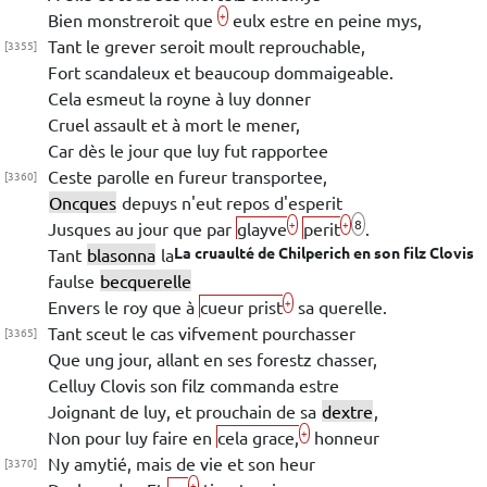
+
Bien monstreroit que
eulx estre en peine mys,
Tant le grever seroit moult reprouchable,
[3355]
Fort scandaleux et beaucoup
dommaigeable.
Cela esmeut la royne à luy donner
Cruel assault et à mort le mener,
Car dès le jour que luy fut rapportee
Ceste parolle en fureur transportee,
[3360]
Oncques
depuys n'eut repos d'esperit
8
+
+
Jusques au jour que par
glayve
perit
.
La cruaulté de
Chilperich
en son filz
Clovis
Tant
blasonna
la
faulse
becquerelle
+
Envers le roy que à
cueur prist
sa querelle.
Tant sceut le cas vifvement pourchasser
[3365]
Que ung jour, allant en ses forestz chasser,
Celluy
Clovis
son filz commanda estre
Joignant de luy, et prouchain de sa
dextre
,
+
Non pour luy faire en
cela grace,
honneur
Ny amytié, mais de vie
et son heur
[3370]
+