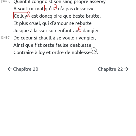
Quant il congnoist son sang propre
asservy
[3425]
+
À souffrir mal
qu'il
n'a pas desservy.
+
Celluy
est doncq pire que beste
brutte,
Et plus crüel, qui d'amour se
rebutte
+
Jusque à laisser son enfant
au
dangier
De cueur si chault à se vouloir vengier,
[3430]
Ainsi que fist ceste faulse deablesse
15
Contraire à loy et ordre de noblesse
.
Chapitre 20
Chapitre 22