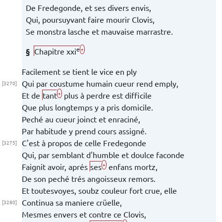
De
Fredegonde
, et ses divers envis,
Qui, poursuyvant faire mourir
Clovis
,
Se monstra lasche et mauvaise marrastre.
e
+
§
Chapitre xxi
Facilement se tient le
vice en ply
Qui par coustume
humain
cueur
rend emply,
[3270]
+
Et de
tant
plus à perdre est difficile
Que plus longtemps y a pris domicile.
Peché au cueur joinct et enraciné,
Par habitude y prend cours assigné.
C'est à propos de celle
Fredegonde
[3275]
Qui, par semblant d'humble et doulce faconde
+
Faignit avoir, aprés
ses
enfans mortz,
De son peché trés angoisseux remors.
Et toutesvoyes, soubz couleur fort crue, elle
Continua sa maniere crüelle,
[3280]
Mesmes envers et contre ce
Clovis
,