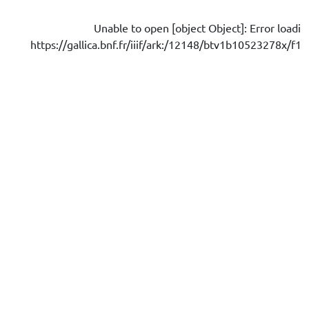
Unable to open [object Object]: Error loadi
https://gallica.bnf.fr/iiif/ark:/12148/btv1b10523278x/f16