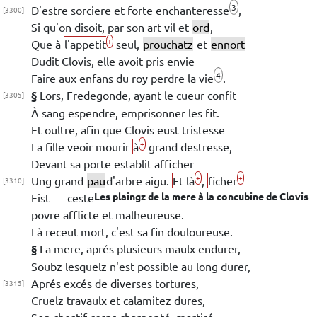
3
D'estre sorciere et forte enchanteresse
,
[3300]
Si qu'on disoit, par son art vil et
ord
,
+
Que à
l'appetit
seul,
prouchatz
et
ennort
Dudit
Clovis
, elle avoit pris envie
4
Faire aux enfans du roy perdre la vie
.
§
Lors,
Fredegonde
, ayant le cueur confit
[3305]
À sang espendre, emprisonner les fit.
Et oultre, afin que
Clovis
eust tristesse
+
La fille veoir mourir
à
grand destresse,
Devant sa porte establit afficher
+
+
Ung grand
pau
d'arbre aigu.
Et là
,
ficher
[3310]
Les plaingz de la mere à la concubine de
Clovis
Fist ceste
povre afflicte et malheureuse.
Là receut mort, c'est sa fin douloureuse.
§
La mere, aprés plusieurs maulx endurer,
Soubz
lesquelz
n'est possible au long durer,
Aprés excés de diverses
tortures,
[3315]
Cruelz travaulx et
calamitez dures,