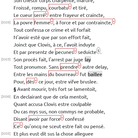
Son chestif corps charpenté, martiré,
+
Froissé, rompu,
courbatu
et tiré,
+
Le cueur
serré
entre frayeur et craincte,
+
+
La povre
femme
, à force et par contraincte,
[3320]
Tout confessa ce crime et vil forfait
N'avoir esté que par son effort fait,
Joinct que
Clovis
, à ce, l'avoit induyte
5
+
Et par presentz de
pecunes
seduicte
.
Son procés fait,
l'arrest par juge
lay
[3325]
+
Tost pronumce. Sans
prendre
autre delay,
+
Entre les mains
du bourreau
fut
baillee
+
Pour,
dès
ce jour,
estre vifve bruslee.
§
Avant mourir, trés fort se lamentoit,
En declairant que de cela mentoit,
[3330]
Quant accusa
Clovis
estre coulpable
Du cas mys sus, non commys
ne probable,
+
Disant
avoir par force
confessé
+
Ce
qu'oncq ne sceut estre fait ou pensé.
Et plus eust dit sus la chose alleguee
[3335]