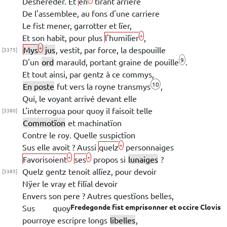
Deshereder.
Et
en
tirant arriere
De l'assemblee, au fons d'une carriere
Le fist mener, garrotter et lïer,
+
Et son habit, pour plus
l'humilïer
,
+
Mys
jus
,
vestit, par force, la despouille
[3375]
9
D'un
ord
marauld, portant
graine de pouille
.
Et tout ainsi, par gentz à ce commys,
10
En poste
fut vers la royne
transmys
,
Qui, le voyant arrivé devant elle
L'interrogua pour quoy il faisoit telle
[3380]
Commotïon
et machinatïon
Contre le roy. Quelle suspictïon
+
Sus elle avoit ? Aussi
quelz
personnaiges
+
+
Favorisoient
ses
propos si
lunaiges
?
Quelz gentz tenoit allïez, pour devoir
[3385]
Nÿer le vray et filïal devoir
Envers son pere ? Autres questïons belles,
Fredegonde
fist emprisonner et occire
Clovis
Sus quoy
pourroye escripre longs
libelles
,