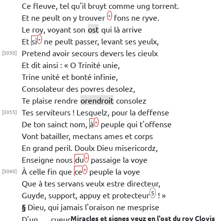
Ce fleuve, tel qu'il bruyt comme ung torrent.
+
Et ne peult on y trouver
fons ne ryve.
Le roy, voyant son
ost
qui là arrive
+
Et
si
ne peult passer, levant ses yeulx,
Pretend avoir secours devers les cieulx
[3050]
Et dit ainsi :
« O Trinité unie,
Trine unité et bonté infinie,
Consolateur des povres desolez,
Te plaise rendre
orendroit
consolez
Tes serviteurs ! Lesquelz, pour la deffense
[3055]
+
De ton sainct nom,
à
peuple qui t'offense
Vont batailler, mectans ames et corps
En grand peril. Doulx Dieu misericordz,
+
Enseigne nous
du
passaige la voye
+
À celle fin que
ce
peuple la voye
[3060]
Que à tes servans veulx estre directeur,
5
Guyde, support, appuy et protecteur
! »
§
Dieu
, qui jamais l'oraison ne mesprise
Miracles et signes veuz en l'ost du roy
Clovis
D'un cueur