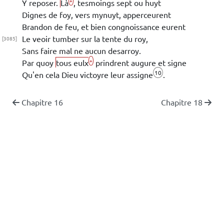
+
Y reposer.
Là
, tesmoings
sept
ou
huyt
Dignes de foy, vers mynuyt, apperceurent
Brandon de
feu, et bien congnoissance eurent
Le veoir tumber sur la tente du roy,
[3085]
Sans faire mal ne aucun desarroy.
+
Par quoy
tous eulx
prindrent augure et signe
10
Qu'en cela
Dieu
victoyre leur assigne
.
Chapitre 16
Chapitre 18