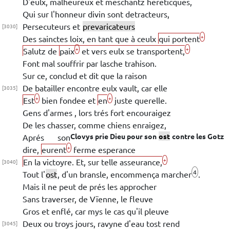
D'eulx, malheureux et meschantz hereticques,
Qui
sur l'honneur divin sont detracteurs,
Persecuteurs et
prevaricateurs
[3030]
+
Des sainctes loix, en tant que à ceulx
qui portent
+
+
Salutz de
paix
et vers eulx se transportent,
Font mal souffrir par lasche trahison.
Sur ce, conclud et dit que la raison
De batailler encontre eulx vault, car elle
[3035]
+
+
Est
bien fondee et
en
juste querelle.
Gens d'armes
, lors
trés fort encouraigez
De les chasser, comme chiens enraigez,
Clovys
prie
Dieu
pour son
ost
contre les Gotz
Aprés son
+
dire,
eurent
ferme esperance
+
En la victoyre. Et, sur telle asseurance,
[3040]
4
Tout l'
ost
, d'un bransle, encommença marcher
.
Mais il ne peut de prés les approcher
Sans traverser, de
Vïenne
, le fleuve
Gros et enflé, car mys le cas qu'il pleuve
Deux ou troys jours
, ravyne d'eau tost rend
[3045]