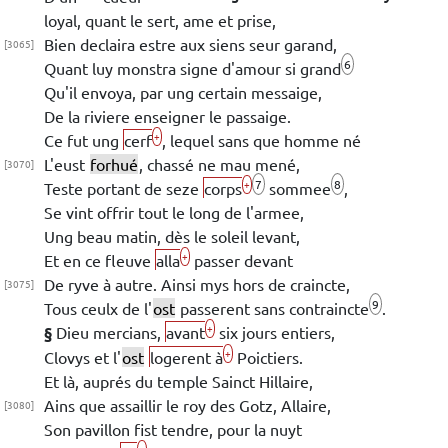
loyal, quant le sert, ame et prise,
Bien declaira
estre aux siens seur garand,
[3065]
6
Quant luy monstra signe d'amour si grand
Qu'il envoya, par ung certain messaige,
De la riviere enseigner le passaige.
+
Ce fut ung
cerf
, lequel sans que homme né
L'eust
forhué
, chassé ne mau mené,
[3070]
7
8
+
Teste portant de seze
corps
sommee
,
Se vint offrir tout le long de l'armee,
Ung beau matin, dès le soleil levant,
+
Et en ce fleuve
alla
passer devant
De ryve à autre. Ainsi mys hors de craincte,
[3075]
9
Tous ceulx de l'
ost
passerent sans contraincte
.
+
§
Dieu
mercians,
avant
six
jours entiers,
+
Clovys
et
l'
ost
logerent à
Poictiers
.
Et là, auprés du temple
Sainct Hillaire
,
Ains que assaillir le roy des Gotz,
Allaire
,
[3080]
Son pavillon fist tendre, pour la nuyt