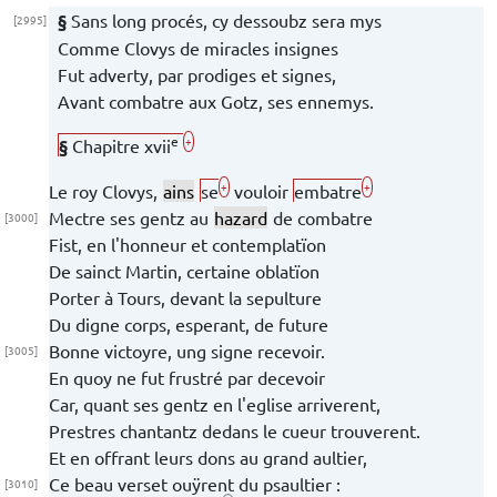
§
Sans long procés, cy dessoubz sera mys
[2995]
Comme
Clovys
de miracles insignes
Fut adverty, par prodiges et signes,
Avant combatre aux Gotz, ses ennemys.
e
+
§
Chapitre
xvii
+
+
Le roy
Clovys
,
ains
se
vouloir
embatre
Mectre ses gentz au
hazard
de
combatre
[3000]
Fist, en l'honneur et contemplatïon
De sainct
Martin
, certaine oblatïon
Porter à
Tours
, devant la sepulture
Du digne corps, esperant, de future
Bonne victoyre, ung signe recevoir.
[3005]
En quoy ne fut frustré par decevoir
Car,
quant ses gentz en l'eglise arriverent,
Prestres chantantz dedans le cueur trouverent.
Et en offrant leurs dons au grand aultier,
Ce beau verset ouÿrent du psaultier :
[3010]