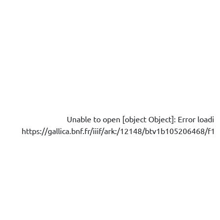
Unable to open [object Object]: Error loadi
https://gallica.bnf.fr/iiif/ark:/12148/btv1b105206468/f15