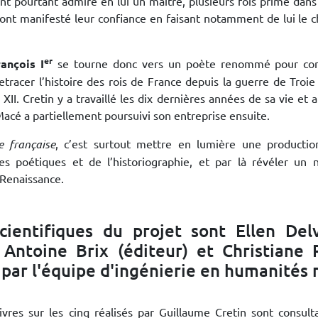
ont pourtant admiré en lui un maître, plusieurs fois primé dan
 ont manifesté leur confiance en faisant notamment de lui le c
er
rançois I
se tourne donc vers un poète renommé pour com
etracer l’histoire des rois de France depuis la guerre de Troi
XII. Cretin y a travaillé les dix dernières années de sa vie et
acé a partiellement poursuivi son entreprise ensuite.
e française
, c’est surtout mettre en lumière une productio
res poétiques et de l’historiographie, et par là révéler un
 Renaissance.
cientifiques du projet sont Ellen Del
, Antoine Brix (éditeur) et Christiane
 par l'équipe d'ingénierie en humanité
ivres sur les cinq réalisés par Guillaume Cretin sont consulta