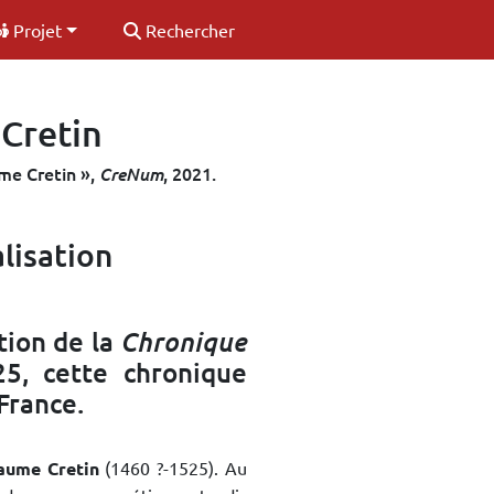
Projet
Rechercher
Cretin
me Cretin »,
,
2021
.
CreNum
lisation
tion de la
Chronique
5, cette chronique
 France.
laume Cretin
(1460 ?-1525). Au