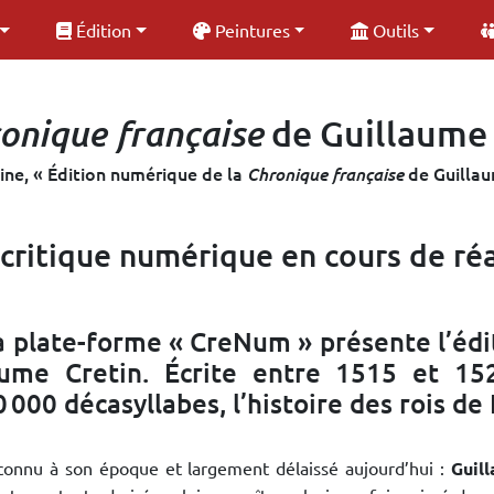
Édition
Peintures
Outils
onique française
de Guillaume 
ne, « Édition numérique de la
de Guillau
Chronique française
 critique numérique en cours de réa
a plate-forme « CreNum » présente l’édi
ume Cretin. Écrite entre 1515 et 152
0 000 décasyllabes, l’histoire des rois de
econnu à son époque et largement délaissé aujourd’hui :
Guil