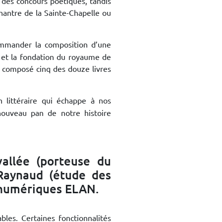
s des concours poétiques, tandis
hantre de la Sainte-Chapelle ou
mander la composition d’une
e et la fondation du royaume de
 a composé cinq des douze livres
n littéraire qui échappe à nos
 nouveau pan de notre histoire
vallée (porteuse du
 Raynaud (étude des
s numériques ELAN.
bles. Certaines fonctionnalités