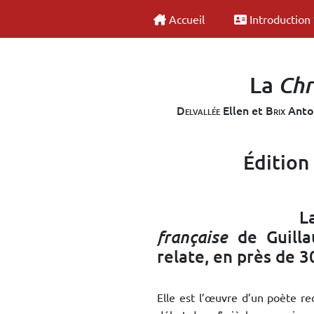
Accueil
Introduction
La
Chr
Delvallée
Ellen et
Brix
Antoi
Édition
L
de Guilla
française
relate, en près de 3
Elle est l’œuvre d’un poète r
e