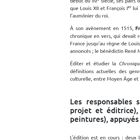
début du
xvi
siècle, ses pairs 
er
que Louis XII et François I
lui
l’aumônier du roi.
À son avènement en 1515,
F
chronique en vers, qui devait r
France jusqu’au règne de Louis 
annoncés ; le bénédictin René M
Éditer et étudier la
Chroniqu
définitions actuelles des gen
culturelle, entre Moyen Âge et
Les responsables s
projet et éditrice)
peintures), appuyés
L'édition est en cours : deux l